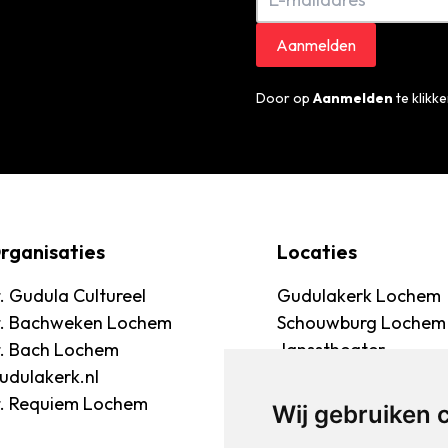
Door op
Aanmelden
te klikk
rganisaties
Locaties
t. Gudula Cultureel
Gudulakerk Lochem
t. Bachweken Lochem
Schouwburg Lochem
t. Bach Lochem
Jansstheater
udulakerk.nl
Synagoge Lochem
t. Requiem Lochem
Remonstrantse kerk
Wij gebruiken 
Stadshuus Lochem