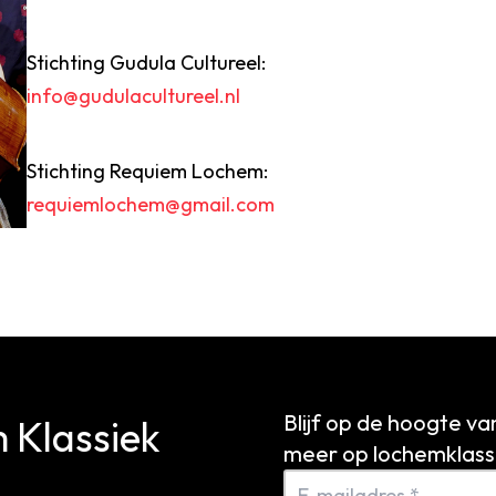
Stichting Gudula Cultureel:
info@gudulacultureel.nl
Stichting Requiem Lochem:
requiemlochem@gmail.com
Blijf op de hoogte va
 Klassiek
meer op lochemklassi
E-mailadres *