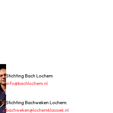
Stichting Bach Lochem
info@bachlochem.nl
Stichting Bachweken Lochem:
bachweken@lochemklassiek.nl