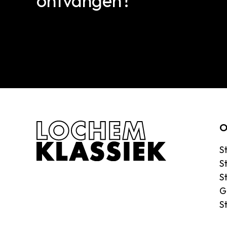
ontvangen?
O
S
S
S
G
S